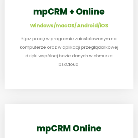
mpCRM + Online
Windows/macOS/ Android/iOS
Łącz pracę w programie zainstalowanym na
PRACUJ W PRZEGLĄDARCE I W WERSJI DESKTOP
komputerze oraz w aplikacji przeglądarkowej
dzięki wspólnej bazie danych w chmurze
bsxCloud.
mpCRM Online