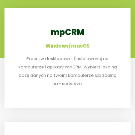
mpCRM
Windows/ macOS
Pracuj w desktopowej (instalowanej na
ZAINSTALUJ APLIKACJĘ NA TWOIM KOMPUTERZE
komputerze) aplikacji mpCRM. Wybierz lokalną
bazę danych na Twoim komputerze lub zdalną
na - serwerze.