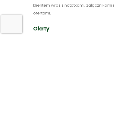
klientem wraz z notatkami, załącznikami i
ofertami.
Oferty
Generuj oferty jedno- i wielowariantowe z
możliwością opłacenia online.*
Projekty
Zarządzaj projektami na każdym etapie prac.
Wizualizuj realizację w formie linii czasu.
Tablice Kanban
Zarządzaj projektami w nowoczesnej formie.
Monitoruj etapy realizacji projektu.*
Kampanie