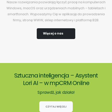
Nasze rozwiązania pozwalają łączyć pracę na komputerach
Windows, macOS oraz urządzeniach mobilnych – tabletach i
smartfonach. Wyposażymy Cię w aplikację do prowadzenia
firmy, stronę WWW, sklep internetowy i platformę B2B.
Więcej o nas
Sztuczna inteligencja – Asystent
Lori AI – w mpCRM Online
Sprawdź, jak działa!
CZYTAJ WIĘCEJ