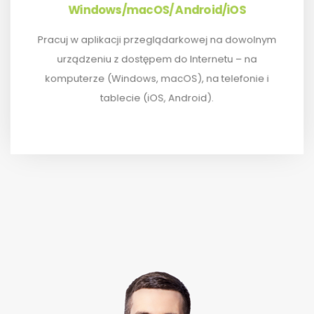
Windows/macOS/ Android/iOS
Pracuj w aplikacji przeglądarkowej na dowolnym
PRACUJ W PRZEGLĄDARCE INTERNETOWEJ
urządzeniu z dostępem do Internetu – na
komputerze (Windows, macOS), na telefonie i
tablecie (iOS, Android).